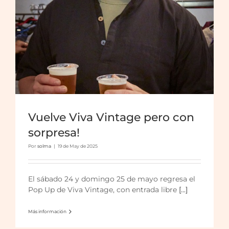
Vuelve Viva Vintage pero con
sorpresa!
Por
solma
|
19 de May de 2025
Viva Vintage A La Fresca!
El sábado 24 y domingo 25 de mayo regresa el
Pop Up de Viva Vintage, con entrada libre
[...]
Más información