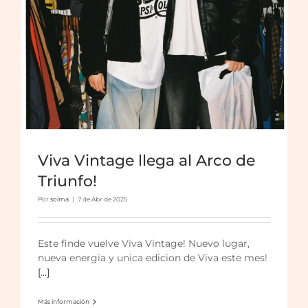
Viva Vintage llega al Arco de
Triunfo!
Por
solma
|
7 de Abr de 2025
Sants Flea torna al barri!
Este finde vuelve Viva Vintage! Nuevo lugar,
nueva energia y unica edicion de Viva este mes!
[...]
Más información