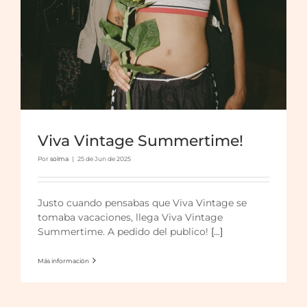
Viva Vintage Summertime!
Por
solma
|
25 de Jun de 2025
Ultimo Viva Vintage Pop Up de la
temporada
Justo cuando pensabas que Viva Vintage se
tomaba vacaciones, llega Viva Vintage
Summertime. A pedido del publico!
[...]
Más información