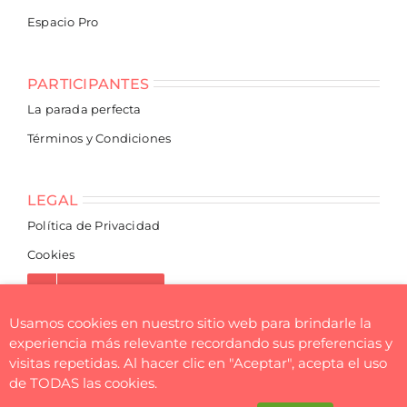
Espacio Pro
PARTICIPANTES
La parada perfecta
Términos y Condiciones
LEGAL
Política de Privacidad
Cookies
NEWSLETTER
Usamos cookies en nuestro sitio web para brindarle la
experiencia más relevante recordando sus preferencias y
visitas repetidas. Al hacer clic en "Aceptar", acepta el uso
de TODAS las cookies.
© Flea Market BCN