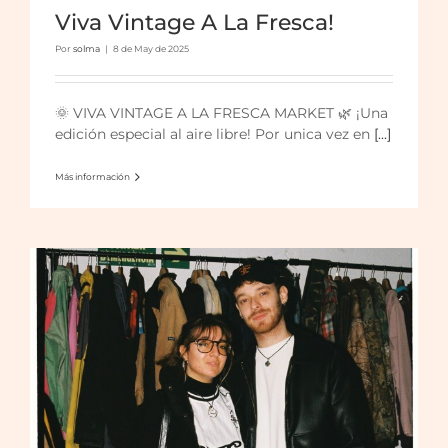
Viva Vintage A La Fresca!
Por
solma
|
8 de May de 2025
Viva Vintage llega al Arco de Triunfo!
🌞 VIVA VINTAGE A LA FRESCA MARKET 🌿 ¡Una
edición especial al aire libre! Por unica vez en
[...]
Más información