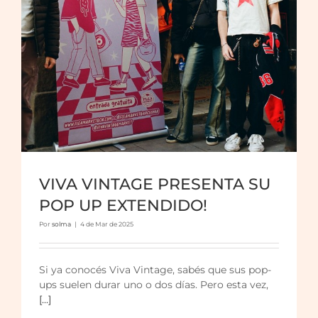
VIVA VINTAGE PRESENTA SU
POP UP EXTENDIDO!
Por
solma
|
4 de Mar de 2025
Si ya conocés Viva Vintage, sabés que sus pop-
ups suelen durar uno o dos días. Pero esta vez,
[...]