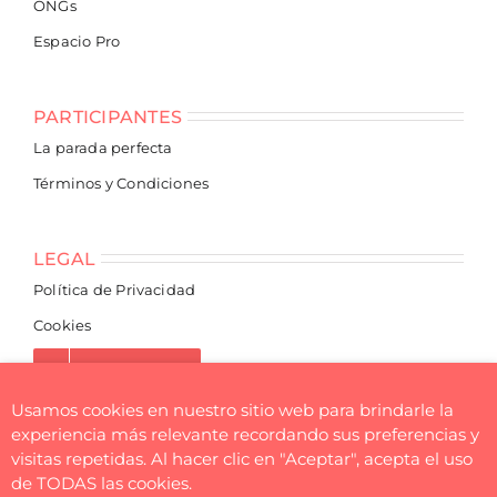
ONGs
Espacio Pro
PARTICIPANTES
La parada perfecta
Términos y Condiciones
LEGAL
Política de Privacidad
Cookies
NEWSLETTER
Usamos cookies en nuestro sitio web para brindarle la
experiencia más relevante recordando sus preferencias y
visitas repetidas. Al hacer clic en "Aceptar", acepta el uso
de TODAS las cookies.
© Flea Market BCN