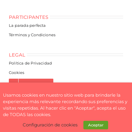
PARTICIPANTES
La parada perfecta
Términos y Condiciones
LEGAL
Política de Privacidad
Cookies
NEWSLETTER
Usamos cookies en nuestro sitio web para brindarle la
experiencia más relevante recordando sus preferencias y
visitas repetidas. Al hacer clic en "Aceptar", acepta el uso
de TODAS las cookies.
© Flea Market BCN
Configuración de cookies
Aceptar