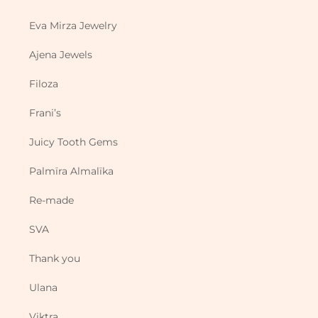
Eva Mirza Jewelry
Ajena Jewels
Filoza
Frani’s
Juicy Tooth Gems
Palmïra Almalïka
Re-made
SVA
Thank you
Ulana
Viktra