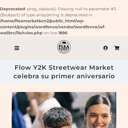
Deprecated
: preg_replace(): Passing null to parameter #3
($subject) of type array|string is deprecated in
/home/fleamarketbcn2/public_html/wp-
content/plugins/wordfence/vendor/wordfence/wf-
waf/src/lib/rules.php
on line
1896
Saltar
al
contenido
Flow Y2K Streetwear Market
celebra su primer aniversario